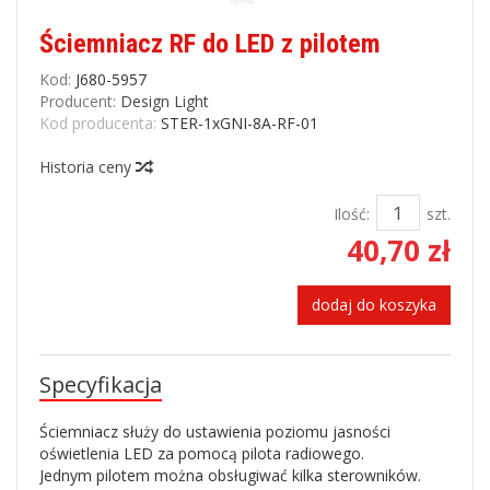
Ściemniacz RF do LED z pilotem
Kod:
J680-5957
Producent:
Design Light
Kod producenta:
STER-1xGNI-8A-RF-01
Historia ceny
Ilość:
szt.
40,70 zł
dodaj do koszyka
Specyfikacja
Ściemniacz służy do ustawienia poziomu jasności
oświetlenia LED za pomocą pilota radiowego.
Jednym pilotem można obsługiwać kilka sterowników.