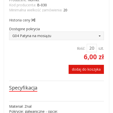
Kod producenta:
B-030
Minimalna wielkość zamówienia:
20
Historia ceny
Dostępne pokrycia
G04 Patyna na mosiązu
Ilość:
szt.
6,00 zł
dodaj do koszyka
Specyfikacja
Materiał: Znal
Pokrycie: galwaniczne - opcje: