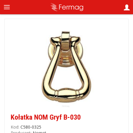
Kołatka NOM Gryf B-030
Kod:
C580-0325
Producent:
Nomet